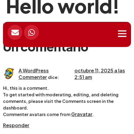
Hello world!
Welcome to WordPress. This is your first post. Edit or
delete it, then start writing!
Un comentario
A WordPress
octubre 11, 2025 a las
Commenter
2:51 am
dice:
Hi, this is a comment.
To get started with moderating, editing, and deleting
comments, please visit the Comments screen in the
dashboard.
Gravatar
Commenter avatars come from
.
Responder